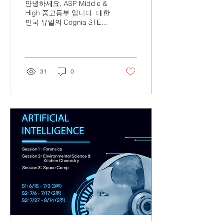
안녕하세요, ASP Middle &
High 중고등부 입니다. 대한
민국 유일의 Cognia STEM
인증 학교 ASP Middle &
High 에서 진행되는 2026
ASP Middle & High
Summer Program 입니다.
본 프로그램은 미국 교육 표
31
0
준 기반 Academic
Framework 안에서 운영되
며, 단순 체험이 아닌 학문
중심 심화 프로그램 입니다.
<<프로그램 내용>> 🔹 중
등부 대상 Middle School
Program (현 G5 ~ G8) :
ELA × AI × Science Lab 통
합 프로젝트 수업 🔹 고등부
대상 High School Credit
Course (현 G8 ~ G11) : 공
식 1 Credit 취득 가능 (국제
학교 재학생인 경우, 공식
성적표 transcript에 기재 가
능) <<기간 >> 🔹 1
Session : 2026.06.15 ~