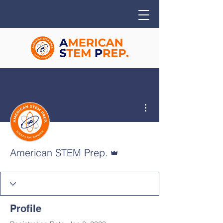
More actions
Admin
American STEM Prep.
Profile