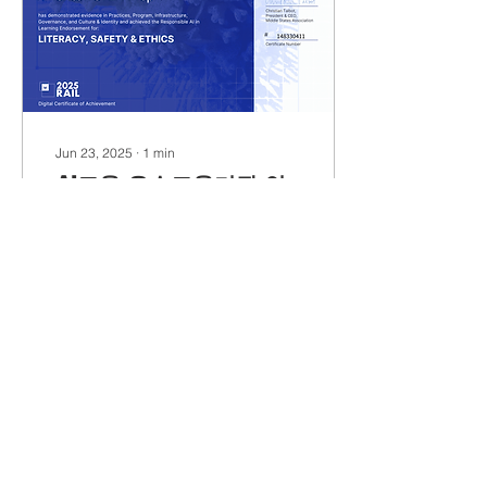
시대에 필요한 윤리적 감수
성까지 함께 기르게 됩니다.
전문 교사진이 이끄는 영어
몰입형 환경 속에서, 학생들
은 한 단계 높은 학습 경험
과 도전의 기회를 만나게 될
것입니다. 올 여름,
Jun 23, 2025
∙
1
min
American STEM Prep.에서
AI교육 우수교육기관 인
AI 기반 미래 교육을 직접
경험해 보시기 바랍니다. 각
증 획득 안내
세션별 프로그램에 대한 설
명은 별도의 안내문과 브로
ASP는 이미 미국중부학력
셔를 참고해주시기 바랍니
인증위원회(MSA)의 정식
다. ...
학력인증을 받은 국제교육
기관으로서, 미국 메이저 학
력인증기관이 요구하는 높
은 수준의 교육 품질과 시스
템을 갖추고 있습니다. 이러
한 기반 위에서 ASP는 최근
39
0
MSA로부터 AI교육 우수교
육기관...