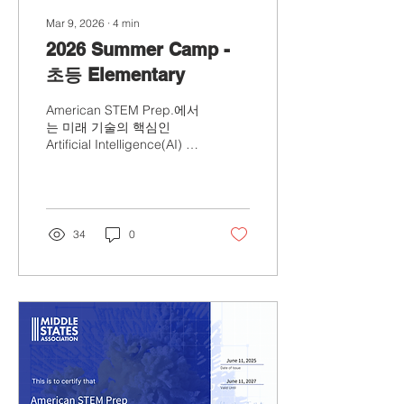
07.10 (4주) 🔹 2 Session :
Mar 9, 2026
∙
4
min
2026.07.20...
2026 Summer Camp -
초등 Elementary
American STEM Prep.에서
는 미래 기술의 핵심인
Artificial Intelligence(AI) 를
중심으로 한 영어 기반 AI
Summer Camp 를 진행합
니다. 본 캠프는 단순한
STEM 체험을 넘어, 학생들
이 실제 AI 도구와 디지털
34
0
기술을 활용하여 사고하고,
설계하고, 문제를 해결하는
과정을 경험하도록 설계되
었습니다. 다양한 AI 플랫폼
의 학습적 활용은 물론, 머
신 러닝, 컴퓨터 사고력, 데
이터 기반 문제 해결 활동을
통해 학생들은 기술 이해력
을 높이는 동시에 창의적 사
고와 협업 능력, 그리고 AI